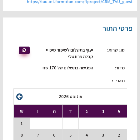
https://tau-int.formtitan.com/ftproject/CRM_TAU_guest
פרטי התור
סוג שרות
:
יעוץ בתשלום לשיפור סיכויי
קבלה פרונטלי
מדור
:
הפגישה בתשלום של 170 שח
תאריך:
אוגוסט 2026
א
ב
ג
ד
ה
ו
ש
1
8
7
6
5
4
3
2