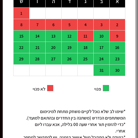
א
ב
ג
ד
ה
ו
ש
1
8
7
6
5
4
3
2
15
14
13
12
11
10
9
22
21
20
19
18
17
16
29
28
27
26
25
24
23
31
30
פנוי
לא פנוי
*שימו לב שלא נוכל לקיים משחק מתחת למינימום
המשתתפים הנדרש (משתנה בין החדרים ובהתאם למועד).
*כדי להזמין תור אחרי שעה 00 בלילה, אנא עברו ליום
אחרי.
*במידה ולא התקבל מייל אישור הזמנה, יש להתקשר למספר