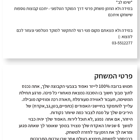
*שימו לב*
במידה ולא הוזמן משחק פרטי דרך המוקד הטלפוני - יתכנו קבוצות נוספות
שישחקו איתכם
במידה ולא מצאתם מקום פנוי רצוי להתקשר למוקד הטלפוני ונעזור לכם
למצוא :)
03-5512277
פרטי המשחק
חמוש ברובה 100% לייזר ואפוד בצבעי הקבוצה שלך, אתה נכנס
לתוך מבוך חשוך בו הסכנה נמצאת מאחורי כל פינה. מרגע תחילת
המשימה, תעבור לאווירה מעורפלת ,תאורה רכה ומוזיקה מובילה.
עלייך להתמקד בחיישני האפודים (כתפיים,בטן,גב,אקדח) של
היריבים שלך על מנת לצבור כמה שיותר נקודות.
היזהר, אם אתה נפגע ,לא תוכל לירות .האפוד שלך יהיה כבוי
למשך 6 שניות! האקדח שלך מצויד במסך שאומר לך שאתה פגוע
ומראה לך את הזמן עד לחזרה למשחק.
בכניסתך למשחק,תימצא בעולם אחר שבו ערנות,התבוננות