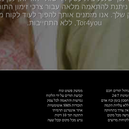
ניתנת להתאמה מלאה עבור צרכי זימון התורי
שלך. אנו מזמנים אותך להפוך לעוד לקוח מ
Tor4you, ללא התחייבות.
ניהול תורים חכם
ממשק פשוט ונוח
זמינות 24/7
קביעת תורים על ידי הלקוח
חסכון בזמן וכח אדם
גמישות והתאמה לכל עסק
ללא עלויות הקמה
תזכורות SMS אוטומטיות
אין צורך בתחזוקה
אתר אינטרנט תדמיתי
גישה מכל מקום
התקנה תוך 10 דקות
לקוחות מרוצים
נגיש מכל מקום ובכל שעה